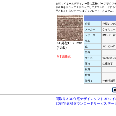
◎3Dマイホームデザイナー用の素材(パーツ/テクス
◎画像をドラッグ＆ドロップしてダウンロードする
示されていないデータはダウンロードできません。
分類
外壁レンガ
メーカー
ケイミュー
シリーズ
ｴｸｾﾚｰｼﾞ
品名
KD外壁L150.mtb
色
ﾗｲﾌｪｾﾗﾚｯﾄﾞ
(49kB)
型番
MTB形式
サイズ
W3030×D1
価格
生産終了
材質
特徴
備考１
一般地域用
間取り＆3D住宅デザインソフト 3Dマ
3D住宅素材ダウンロードサービス デ