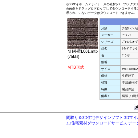
◎3Dマイホームデザイナー用の素材(パーツ/テクス
◎画像をドラッグ＆ドロップしてダウンロードする
示されていないデータはダウンロードできません。
分類
外壁レンガ
メーカー
ニチハ
シリーズ
ﾌﾟﾚﾐｱﾑｽﾃｰｼ
品名
ﾄﾗｯﾄﾞﾌﾞﾘｯｸ
NH外壁L081.mtb
色
ﾌﾞﾗｯｸ
(75kB)
型番
MTB形式
サイズ
W1818×D2
価格
生産終了
材質
本焼成ﾀｲﾙ(下
特徴
製品保証
備考１
横張り (耐
間取り＆3D住宅デザインソフト 3Dマ
3D住宅素材ダウンロードサービス デ