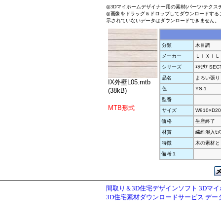
◎3Dマイホームデザイナー用の素材(パーツ/テクス
◎画像をドラッグ＆ドロップしてダウンロードする
示されていないデータはダウンロードできません。
分類
木目調
メーカー
ＬＩＸＩＬ
シリーズ
ｴｸｾﾘｱ SECT
品名
よろい張り
IX外壁L05.mtb
色
YS-1
(38kB)
型番
MTB形式
サイズ
W910×D20
価格
生産終了
材質
繊維混入ｾﾒﾝ
特徴
木の素材と
備考１
間取り＆3D住宅デザインソフト 3Dマ
3D住宅素材ダウンロードサービス デ