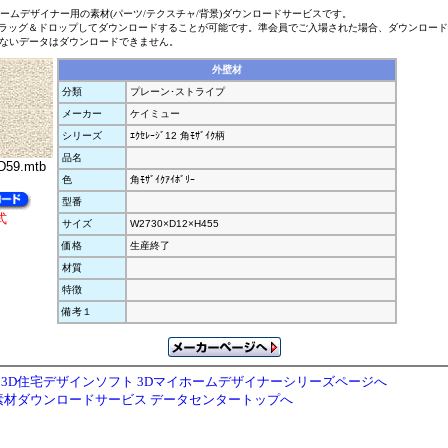
ホームデザイナー用の素材(パーツ/テクスチャ/背景)ダウンロードサービスです。
ラッグ＆ドロップしてダウンロードすることが可能です。準会員でご入場された場合、ダウンロー
ないデータはダウンロードできません。
外壁材
分類
プレーン･ストライプ
メーカー
ケイミュー
シリーズ
ｴｸｾﾚｰｼﾞ12 角ﾓｻﾞｲｸ柄
品名
59.mtb
色
角ﾓｻﾞｲｸｱｲﾎﾞﾘｰ
型番
式
サイズ
W2730×D12×H455
価格
生産終了
材質
特徴
備考１
3D住宅デザインソフト 3Dマイホームデザイナーシリーズページへ
素材ダウンロードサービス データセンタートップへ