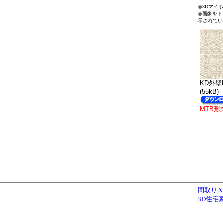
◎3Dマイ
◎画像をド
示されてい
KD外壁D
(55kB)
MTB形
間取り＆
3D住宅