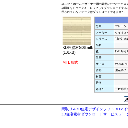
◎3Dマイホームデザイナー用の素材(パーツ/テクス
◎画像をドラッグ＆ドロップしてダウンロードする
示されていないデータはダウンロードできません。
分類
プレーン
メーカー
ケイミュ
シリーズ
ﾈｵﾛｯｸ･
品名
KD外壁材G06.mtb
色
ｻﾝﾄﾞﾁﾀﾝｸﾘ
(101kB)
型番
MTB形式
サイズ
W3030×H
価格
生産終了
材質
特徴
備考１
一般地域
間取り＆3D住宅デザインソフト 3Dマ
3D住宅素材ダウンロードサービス デ