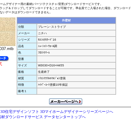
ホームデザイナー用の素材(パーツ/テクスチャ/背景)ダウンロードサービスです。
ラッグ＆ドロップしてダウンロードすることが可能です。準会員でご入場された場合、ダウンロー
ないデータはダウンロードできません。
外壁材
分類
プレーン･ストライプ
メーカー
ニチハ
シリーズ
ﾓｴﾝｴｸｾﾗｰﾄﾞ16
品名
ﾆｭｰｼｬﾄｰｳｫｰﾙ調
37.mtb
色
ﾌﾛｽﾄｸﾘｰﾑ
型番
式
サイズ
W3030×D16×H455
価格
生産終了
材質
ｼﾘｺﾝｱｸﾘﾙｴﾏﾙｼﾞｮﾝ塗装
特徴
ﾊｲﾊﾟｰｺｰﾄ塗膜10年保証
備考１
3D住宅デザインソフト 3Dマイホームデザイナーシリーズページへ
素材ダウンロードサービス データセンタートップへ