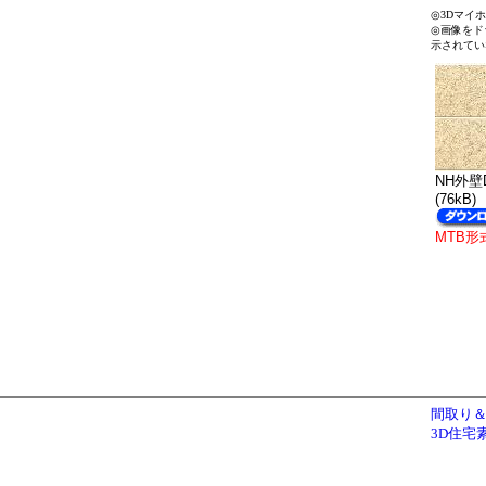
◎3Dマイ
◎画像をド
示されてい
NH外壁D
(76kB)
MTB形
間取り＆
3D住宅