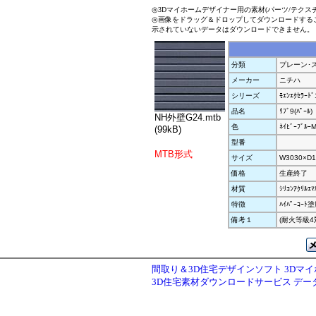
◎3Dマイホームデザイナー用の素材(パーツ/テクス
◎画像をドラッグ＆ドロップしてダウンロードする
示されていないデータはダウンロードできません。
分類
プレーン･
メーカー
ニチハ
シリーズ
ﾓｴﾝｴｸｾﾗｰﾄﾞ
品名
ﾘﾌﾞ9(ﾊﾟｰﾙ)
NH外壁G24.mtb
色
ﾈｲﾋﾞｰﾌﾞﾙｰ
(99kB)
型番
MTB形式
サイズ
W3030×D1
価格
生産終了
材質
ｼﾘｺﾝｱｸﾘﾙｴ
特徴
ﾊｲﾊﾟｰｺｰ
備考１
(耐火等級4
間取り＆3D住宅デザインソフト 3Dマ
3D住宅素材ダウンロードサービス デ