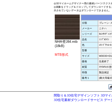
◎3Dマイホームデザイナー用の素材(パーツ/テクス
◎画像をドラッグ＆ドロップしてダウンロードする
示されていないデータはダウンロードできません。
分類
プレーン･
メーカー
ニチハ
シリーズ
ﾓｴﾝｻｲﾃﾞｨﾝｸ
品名
ｼﾝﾌﾟﾙﾗｲﾝ
NH外壁J84.mtb
色
ﾚﾓｰﾄﾞﾁｬｺｰﾙ
(18kB)
型番
MTB形式
サイズ
W3030×D1
価格
生産終了
材質
ｱｸﾘﾙｳﾚﾀﾝ
特徴
製品保証
備考１
(耐火等級3
間取り＆3D住宅デザインソフト 3Dマ
3D住宅素材ダウンロードサービス デ