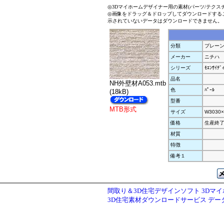
◎3Dマイホームデザイナー用の素材(パーツ/テクス
◎画像をドラッグ＆ドロップしてダウンロードする
示されていないデータはダウンロードできません。
分類
プレーン
メーカー
ニチハ
シリーズ
ﾓｴﾝｻｲﾃ
品名
NH外壁材A053.mtb
色
ﾊﾟｰﾙ
(18kB)
型番
MTB形式
サイズ
W3030×
価格
生産終
材質
特徴
備考１
間取り＆3D住宅デザインソフト 3Dマ
3D住宅素材ダウンロードサービス デ