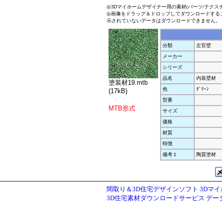
◎3Dマイホームデザイナー用の素材(パーツ/テクス
◎画像をドラッグ＆ドロップしてダウンロードする
示されていないデータはダウンロードできません。
分類
左官壁
メーカー
シリーズ
品名
内装壁材
塗装材19.mtb
色
ｸﾞﾘｰﾝ
(17kB)
型番
MTB形式
サイズ
価格
材質
特徴
備考１
陶質塗材
間取り＆3D住宅デザインソフト 3Dマ
3D住宅素材ダウンロードサービス デ