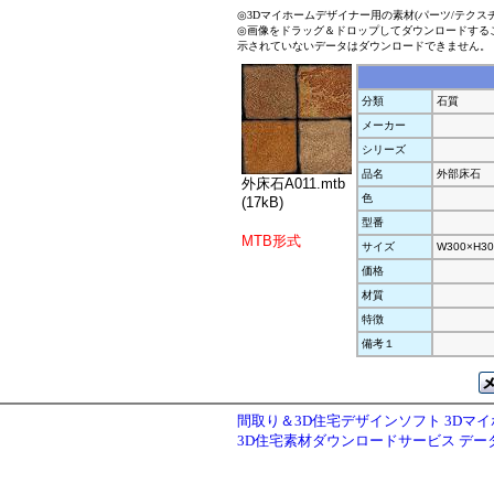
◎3Dマイホームデザイナー用の素材(パーツ/テクス
◎画像をドラッグ＆ドロップしてダウンロードする
示されていないデータはダウンロードできません。
分類
石質
メーカー
シリーズ
品名
外部床石
外床石A011.mtb
色
(17kB)
型番
MTB形式
サイズ
W300×H30
価格
材質
特徴
備考１
間取り＆3D住宅デザインソフト 3Dマ
3D住宅素材ダウンロードサービス デ