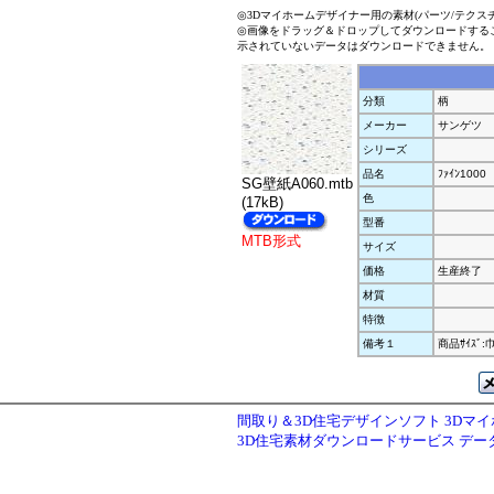
◎3Dマイホームデザイナー用の素材(パーツ/テクス
◎画像をドラッグ＆ドロップしてダウンロードする
示されていないデータはダウンロードできません。
分類
柄
メーカー
サンゲツ
シリーズ
品名
ﾌｧｲﾝ1000
SG壁紙A060.mtb
色
(17kB)
型番
MTB形式
サイズ
価格
生産終了
材質
特徴
備考１
商品ｻｲｽﾞ:
間取り＆3D住宅デザインソフト 3Dマ
3D住宅素材ダウンロードサービス デ