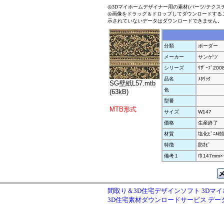
◎3Dマイホームデザイナー用の素材(パーツ/テクス
◎画像をドラッグ＆ドロップしてダウンロードする
示されていないデータはダウンロードできません。
分類
ボーダー
メーカー
サンゲツ
シリーズ
ﾘｻﾞｰﾌﾞ200
品名
ﾒﾀﾘｯｸ
SG壁紙L57.mtb
色
(63kB)
型番
MTB形式
サイズ
W147
価格
生産終了
材質
塩化ﾋﾞﾆﾙ
特徴
防ｶﾋﾞ
備考１
巾147mm×
間取り＆3D住宅デザインソフト 3Dマ
3D住宅素材ダウンロードサービス デ