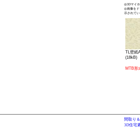
◎3Dマイ
◎画像をド
示されてい
TL壁紙A
(18kB)
MTB形
間取り＆
3D住宅