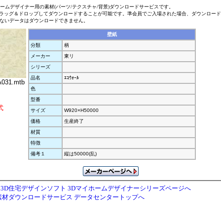
ホームデザイナー用の素材(パーツ/テクスチャ/背景)ダウンロードサービスです。
ラッグ＆ドロップしてダウンロードすることが可能です。準会員でご入場された場合、ダウンロー
ないデータはダウンロードできません。
壁紙
分類
柄
メーカー
東リ
シリーズ
品名
ｴｺｳｫｰﾙ
031.mtb
色
型番
式
サイズ
W920×H50000
価格
生産終了
材質
特徴
備考１
縦は50000(乱)
3D住宅デザインソフト 3Dマイホームデザイナーシリーズページへ
素材ダウンロードサービス データセンタートップへ