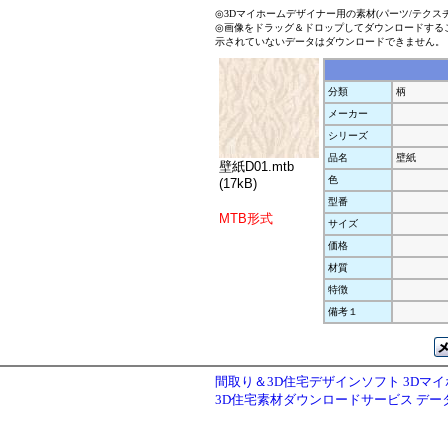
◎3Dマイホームデザイナー用の素材(パーツ/テクス
◎画像をドラッグ＆ドロップしてダウンロードする
示されていないデータはダウンロードできません。
分類
柄
メーカー
シリーズ
品名
壁紙
壁紙D01.mtb
色
(17kB)
型番
MTB形式
サイズ
価格
材質
特徴
備考１
間取り＆3D住宅デザインソフト 3Dマ
3D住宅素材ダウンロードサービス デ