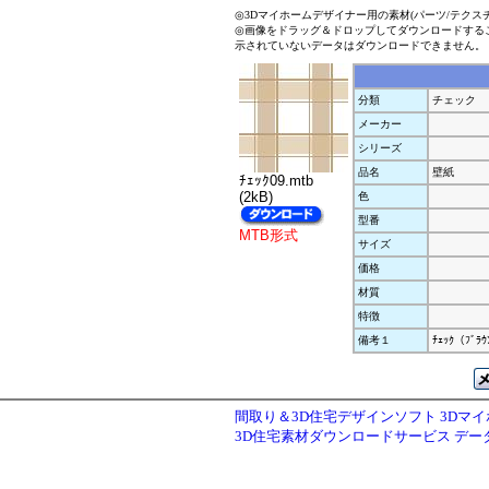
◎3Dマイホームデザイナー用の素材(パーツ/テクス
◎画像をドラッグ＆ドロップしてダウンロードする
示されていないデータはダウンロードできません。
分類
チェック
メーカー
シリーズ
品名
壁紙
ﾁｪｯｸ09.mtb
(2kB)
色
型番
MTB形式
サイズ
価格
材質
特徴
備考１
ﾁｪｯｸ（ﾌﾞﾗ
間取り＆3D住宅デザインソフト 3Dマ
3D住宅素材ダウンロードサービス デ