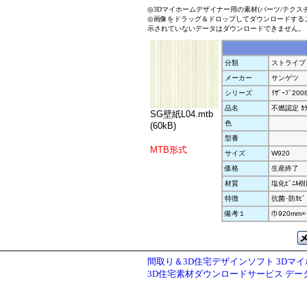
◎3Dマイホームデザイナー用の素材(パーツ/テクス
◎画像をドラッグ＆ドロップしてダウンロードする
示されていないデータはダウンロードできません。
分類
ストライプ
メーカー
サンゲツ
シリーズ
ﾘｻﾞｰﾌﾞ200
品名
不燃認定 ｶﾗ
SG壁紙L04.mtb
色
(60kB)
型番
MTB形式
サイズ
W920
価格
生産終了
材質
塩化ﾋﾞﾆﾙ
特徴
抗菌･防ｶﾋﾞ
備考１
巾920mm×
間取り＆3D住宅デザインソフト 3Dマ
3D住宅素材ダウンロードサービス デ