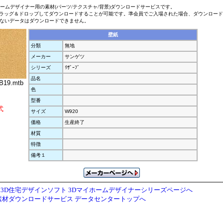
ホームデザイナー用の素材(パーツ/テクスチャ/背景)ダウンロードサービスです。
ラッグ＆ドロップしてダウンロードすることが可能です。準会員でご入場された場合、ダウンロー
ないデータはダウンロードできません。
壁紙
分類
無地
メーカー
サンゲツ
シリーズ
ﾘｻﾞｰﾌﾞ
品名
19.mtb
色
型番
式
サイズ
W920
価格
生産終了
材質
特徴
備考１
3D住宅デザインソフト 3Dマイホームデザイナーシリーズページへ
素材ダウンロードサービス データセンタートップへ