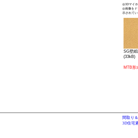
◎3Dマイ
◎画像をド
示されてい
SG壁紙B
(33kB)
MTB形
間取り＆
3D住宅