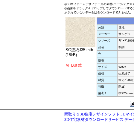
◎3Dマイホームデザイナー用の素材(パーツ/テクス
◎画像をドラッグ＆ドロップしてダウンロードする
示されていないデータはダウンロードできません。
分類
無地
メーカー
サンゲツ
シリーズ
ﾘｻﾞｰﾌﾞ200
品名
和調
SG壁紙J35.mtb
色
(18kB)
型番
MTB形式
サイズ
W925
価格
生産終了
材質
塩化ﾋﾞﾆﾙ
特徴
防ｶﾋﾞ
備考１
巾925mm×
間取り＆3D住宅デザインソフト 3Dマ
3D住宅素材ダウンロードサービス デ