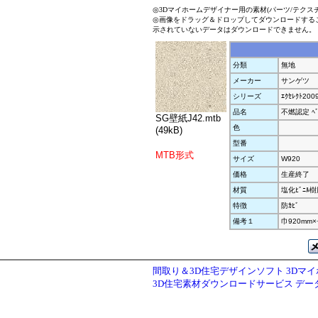
◎3Dマイホームデザイナー用の素材(パーツ/テクス
◎画像をドラッグ＆ドロップしてダウンロードする
示されていないデータはダウンロードできません。
分類
無地
メーカー
サンゲツ
シリーズ
ｴｸｾﾚｸﾄ200
品名
不燃認定 ﾍﾞｰ
SG壁紙J42.mtb
色
(49kB)
型番
MTB形式
サイズ
W920
価格
生産終了
材質
塩化ﾋﾞﾆﾙ
特徴
防ｶﾋﾞ
備考１
巾920mm×
間取り＆3D住宅デザインソフト 3Dマ
3D住宅素材ダウンロードサービス デ