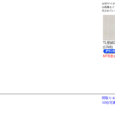
◎3Dマイ
◎画像をド
示されてい
TL壁紙D
(17kB)
MTB形
間取り＆
3D住宅