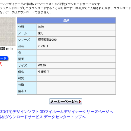
ホームデザイナー用の素材(パーツ/テクスチャ/背景)ダウンロードサービスです。
ラッグ＆ドロップしてダウンロードすることが可能です。準会員でご入場された場合、ダウンロー
ないデータはダウンロードできません。
壁紙
分類
無地
メーカー
東リ
シリーズ
環境壁紙1000
品名
ｱｰｽｳｫｰﾙ
08.mtb
色
型番
式
サイズ
W920
価格
生産終了
材質
特徴
備考１
3D住宅デザインソフト 3Dマイホームデザイナーシリーズページへ
素材ダウンロードサービス データセンタートップへ