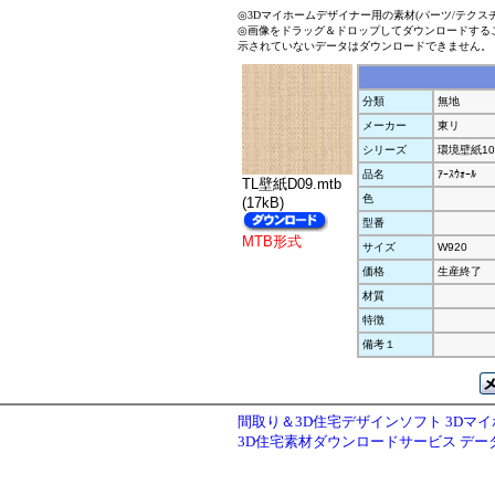
◎3Dマイホームデザイナー用の素材(パーツ/テクス
◎画像をドラッグ＆ドロップしてダウンロードする
示されていないデータはダウンロードできません。
分類
無地
メーカー
東リ
シリーズ
環境壁紙10
品名
ｱｰｽｳｫｰﾙ
TL壁紙D09.mtb
色
(17kB)
型番
MTB形式
サイズ
W920
価格
生産終了
材質
特徴
備考１
間取り＆3D住宅デザインソフト 3Dマ
3D住宅素材ダウンロードサービス デ