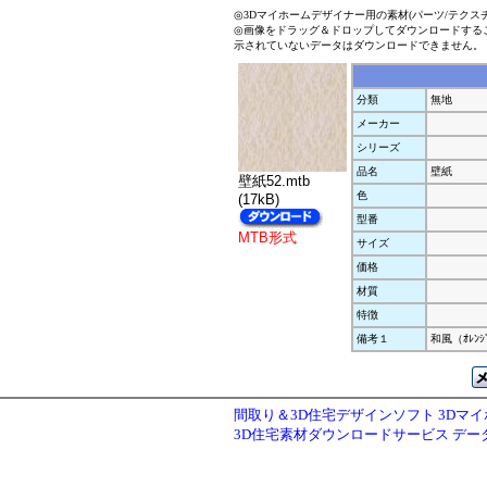
◎3Dマイホームデザイナー用の素材(パーツ/テクス
◎画像をドラッグ＆ドロップしてダウンロードする
示されていないデータはダウンロードできません。
分類
無地
メーカー
シリーズ
品名
壁紙
壁紙52.mtb
色
(17kB)
型番
MTB形式
サイズ
価格
材質
特徴
備考１
和風（ｵﾚﾝｼ
間取り＆3D住宅デザインソフト 3Dマ
3D住宅素材ダウンロードサービス デ