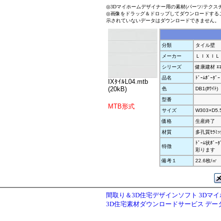
◎3Dマイホームデザイナー用の素材(パーツ/テクス
◎画像をドラッグ＆ドロップしてダウンロードする
示されていないデータはダウンロードできません。
分類
タイル壁
メーカー
ＬＩＸＩＬ
シリーズ
健康建材 ｴｺ
品名
ﾄﾞｰﾑﾎﾞｰﾀﾞ
IXﾀｲﾙL04.mtb
(20kB)
色
DB1(ﾎﾜｲﾄ)
型番
MTB形式
サイズ
W303×D5.
価格
生産終了
材質
多孔質ｾﾗﾐｯ
ﾄﾞｰﾑ状ﾎﾞ
特徴
彩ります
備考１
22.6枚/㎡
間取り＆3D住宅デザインソフト 3Dマ
3D住宅素材ダウンロードサービス デ