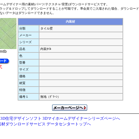
ホームデザイナー用の素材(パーツ/テクスチャ/背景)ダウンロードサービスです。
ラッグ＆ドロップしてダウンロードすることが可能です。準会員でご入場された場合、ダウンロー
ないデータはダウンロードできません。
内装材
分類
タイル壁
メーカー
シリーズ
品名
内装ﾀｲﾙ
.mtb
色
型番
式
サイズ
価格
材質
特徴
備考１
無地（ｸﾞﾘｰﾝ）
3D住宅デザインソフト 3Dマイホームデザイナーシリーズページへ
素材ダウンロードサービス データセンタートップへ