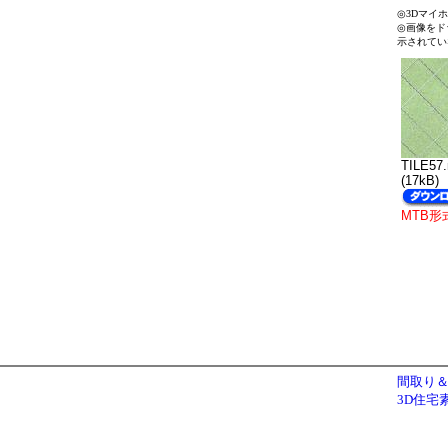
◎3Dマイ
◎画像をド
示されてい
TILE57
(17kB)
MTB形
間取り＆
3D住宅