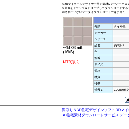
◎3Dマイホームデザイナー用の素材(パーツ/テクス
◎画像をドラッグ＆ドロップしてダウンロードする
示されていないデータはダウンロードできません。
分類
タイル壁
メーカー
シリーズ
品名
内装ﾀｲﾙ
ﾀｲﾙD03.mtb
(16kB)
色
型番
MTB形式
サイズ
価格
材質
特徴
備考１
100mm角ﾀ
間取り＆3D住宅デザインソフト 3Dマ
3D住宅素材ダウンロードサービス デ