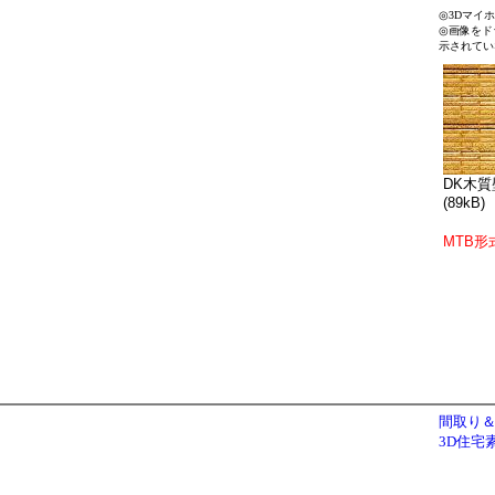
◎3Dマイ
◎画像をド
示されてい
DK木質壁
(89kB)
MTB形
間取り＆
3D住宅