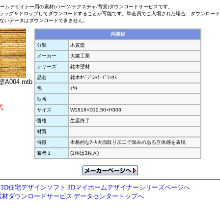
ホームデザイナー用の素材(パーツ/テクスチャ/背景)ダウンロードサービスです。
ラッグ＆ドロップしてダウンロードすることが可能です。準会員でご入場された場合、ダウンロー
ないデータはダウンロードできません。
内装材
分類
木質壁
メーカー
大建工業
シリーズ
銘木壁材
品名
銘木ｶﾍﾞﾌﾞﾛｯｸ･ﾃﾞﾗｯｸｽ
A004.mtb
色
ｹﾔｷ
型番
式
サイズ
W1818×D12.50×H303
価格
生産終了
材質
特徴
本格的なｱｰﾙ大面取り加工で深みのある立体感を表現
備考１
(1梱は3枚入)
3D住宅デザインソフト 3Dマイホームデザイナーシリーズページへ
素材ダウンロードサービス データセンタートップへ