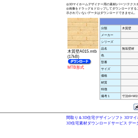
◎3Dマイホームデザイナー用の素材(パーツ/テクス
◎画像をドラッグ＆ドロップしてダウンロードする
示されていないデータはダウンロードできません。
分類
木質壁
メーカー
シリーズ
品名
無垢壁材
木質壁A015.mtb
色
(17kB)
型番
MTB形式
サイズ
価格
材質
特徴
備考１
寸法t9×W1
間取り＆3D住宅デザインソフト 3Dマ
3D住宅素材ダウンロードサービス デ