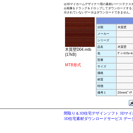
◎3Dマイホームデザイナー用の素材(パーツ/テクス
◎画像をドラッグ＆ドロップしてダウンロードする
示されていないデータはダウンロードできません。
分類
木質壁
メーカー
シリーズ
品名
木質壁
木質壁D04.mtb
色
ｳﾞｨｰﾅｽｳｫｰﾙ
(17kB)
型番
MTB形式
サイズ
価格
材質
特徴
備考１
20mmﾋﾟｯﾁ
間取り＆3D住宅デザインソフト 3Dマ
3D住宅素材ダウンロードサービス デ