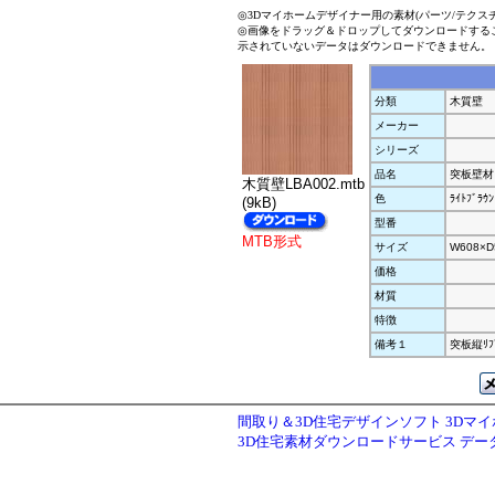
◎3Dマイホームデザイナー用の素材(パーツ/テクス
◎画像をドラッグ＆ドロップしてダウンロードする
示されていないデータはダウンロードできません。
分類
木質壁
メーカー
シリーズ
品名
突板壁材
木質壁LBA002.mtb
色
ﾗｲﾄﾌﾞﾗｳﾝ
(9kB)
型番
MTB形式
サイズ
W608×D
価格
材質
特徴
備考１
突板縦ﾘﾌﾞ
間取り＆3D住宅デザインソフト 3Dマ
3D住宅素材ダウンロードサービス デ