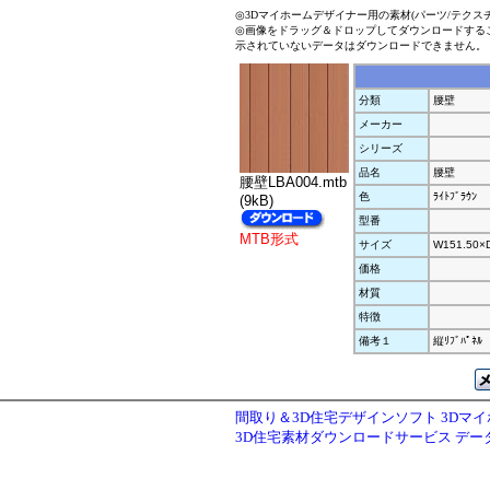
◎3Dマイホームデザイナー用の素材(パーツ/テクス
◎画像をドラッグ＆ドロップしてダウンロードする
示されていないデータはダウンロードできません。
分類
腰壁
メーカー
シリーズ
品名
腰壁
腰壁LBA004.mtb
色
ﾗｲﾄﾌﾞﾗｳﾝ
(9kB)
型番
MTB形式
サイズ
W151.50×
価格
材質
特徴
備考１
縦ﾘﾌﾞﾊﾟﾈﾙ
間取り＆3D住宅デザインソフト 3Dマ
3D住宅素材ダウンロードサービス デ