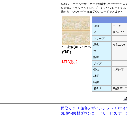
◎3Dマイホームデザイナー用の素材(パーツ/テクス
◎画像をドラッグ＆ドロップしてダウンロードする
示されていないデータはダウンロードできません。
分類
ボーダー
メーカー
サンゲツ
シリーズ
品名
ﾌｧｲﾝ1000
SG壁紙A023.mtb
色
(9kB)
型番
MTB形式
サイズ
価格
生産終了
材質
特徴
備考１
商品ｻｲｽﾞ:
間取り＆3D住宅デザインソフト 3Dマ
3D住宅素材ダウンロードサービス デ