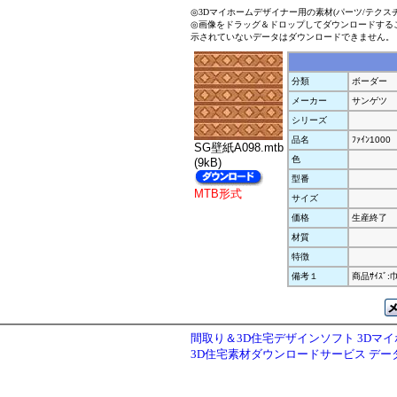
◎3Dマイホームデザイナー用の素材(パーツ/テクス
◎画像をドラッグ＆ドロップしてダウンロードする
示されていないデータはダウンロードできません。
分類
ボーダー
メーカー
サンゲツ
シリーズ
品名
ﾌｧｲﾝ1000
SG壁紙A098.mtb
色
(9kB)
型番
MTB形式
サイズ
価格
生産終了
材質
特徴
備考１
商品ｻｲｽﾞ:
間取り＆3D住宅デザインソフト 3Dマ
3D住宅素材ダウンロードサービス デ