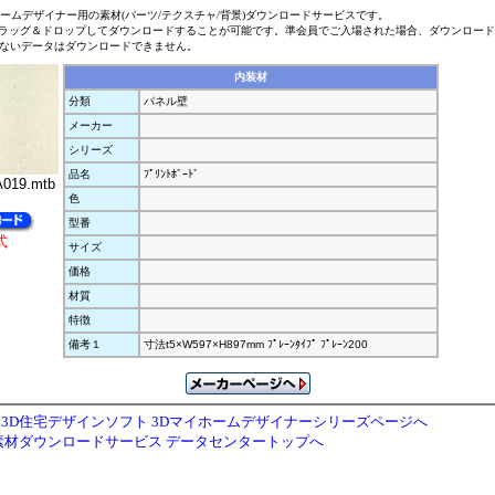
ホームデザイナー用の素材(パーツ/テクスチャ/背景)ダウンロードサービスです。
ラッグ＆ドロップしてダウンロードすることが可能です。準会員でご入場された場合、ダウンロー
ないデータはダウンロードできません。
内装材
分類
パネル壁
メーカー
シリーズ
品名
ﾌﾟﾘﾝﾄﾎﾞｰﾄﾞ
019.mtb
色
型番
式
サイズ
価格
材質
特徴
備考１
寸法t5×W597×H897mm ﾌﾟﾚｰﾝﾀｲﾌﾟ ﾌﾟﾚｰﾝ200
3D住宅デザインソフト 3Dマイホームデザイナーシリーズページへ
素材ダウンロードサービス データセンタートップへ