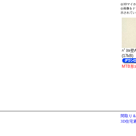
◎3Dマイ
◎画像をド
示されてい
ﾊﾟﾈﾙ壁A
(17kB)
MTB形
間取り＆
3D住宅