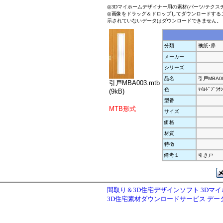
◎3Dマイホームデザイナー用の素材(パーツ/テクス
◎画像をドラッグ＆ドロップしてダウンロードする
示されていないデータはダウンロードできません。
分類
襖紙･扉
メーカー
シリーズ
品名
引戸MBA0
引戸MBA003.mtb
色
ﾏｲﾙﾄﾞﾌﾞﾗｳﾝ
(9kB)
型番
MTB形式
サイズ
価格
材質
特徴
備考１
引き戸
間取り＆3D住宅デザインソフト 3Dマ
3D住宅素材ダウンロードサービス デ