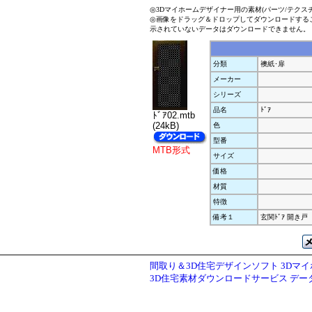
◎3Dマイホームデザイナー用の素材(パーツ/テクス
◎画像をドラッグ＆ドロップしてダウンロードする
示されていないデータはダウンロードできません。
分類
襖紙･扉
メーカー
シリーズ
品名
ﾄﾞｱ
ﾄﾞｱ02.mtb
(24kB)
色
型番
MTB形式
サイズ
価格
材質
特徴
備考１
玄関ﾄﾞｱ 開き戸（
間取り＆3D住宅デザインソフト 3Dマ
3D住宅素材ダウンロードサービス デ