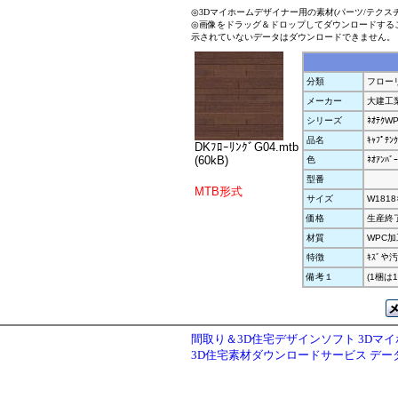
◎3Dマイホームデザイナー用の素材(パーツ/テクス
◎画像をドラッグ＆ドロップしてダウンロードする
示されていないデータはダウンロードできません。
分類
フロー
メーカー
大建工
シリーズ
ﾈｵﾃｸWP
品名
ｷｬﾌﾟﾃﾝ
DKﾌﾛｰﾘﾝｸﾞG04.mtb
(60kB)
色
ﾈｵｱﾝﾊﾞｰ
型番
MTB形式
サイズ
W1818
価格
生産終
材質
WPC加工
特徴
ｷｽﾞや
備考１
(1梱は1
間取り＆3D住宅デザインソフト 3Dマ
3D住宅素材ダウンロードサービス デ