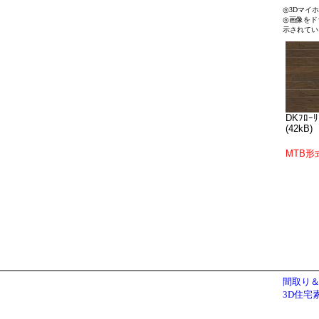
◎3Dマイ
◎画像をド
示されてい
DKﾌﾛｰﾘ
(42kB)
MTB形
間取り＆
3D住宅