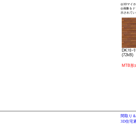
◎3Dマイ
◎画像をド
示されてい
DKﾌﾛｰﾘ
(72kB)
MTB形
間取り＆
3D住宅