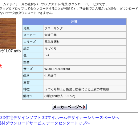
ホームデザイナー用の素材(パーツ/テクスチャ/背景)ダウンロードサービスです。
ラッグ＆ドロップしてダウンロードすることが可能です。準会員でご入場された場合、ダウンロー
ないデータはダウンロードできません。
床材
分類
フローリング
メーカー
大建工業
シリーズ
厚単板床材
品名
うづくり
ﾝｸﾞL07.mtb
色
ﾁｰｸ
型番
式
サイズ
W1818×D12×H90
価格
生産終了
材質
特徴
うづくり加工と艶消し塗装による上質の木肌感
備考１
(1梱は20枚入･3.27㎡)
3D住宅デザインソフト 3Dマイホームデザイナーシリーズページへ
素材ダウンロードサービス データセンタートップへ