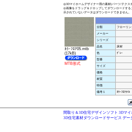
◎3Dマイホームデザイナー用の素材(パーツ/テクス
◎画像をドラッグ＆ドロップしてダウンロードする
示されていないデータはダウンロードできません。
分類
フローリン
メーカー
シリーズ
品名
床材
ｶﾗｰﾌﾛｱ05.mtb
(17kB)
色
ｸﾞﾚｰ
型番
MTB形式
サイズ
価格
材質
特徴
備考１
ｶﾗｰﾌﾛｱﾀｲﾙ
間取り＆3D住宅デザインソフト 3Dマ
3D住宅素材ダウンロードサービス デ