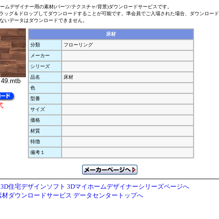
ホームデザイナー用の素材(パーツ/テクスチャ/背景)ダウンロードサービスです。
ラッグ＆ドロップしてダウンロードすることが可能です。準会員でご入場された場合、ダウンロー
ないデータはダウンロードできません。
床材
分類
フローリング
メーカー
シリーズ
品名
床材
ﾞ49.mtb
色
型番
式
サイズ
価格
材質
特徴
備考１
3D住宅デザインソフト 3Dマイホームデザイナーシリーズページへ
素材ダウンロードサービス データセンタートップへ