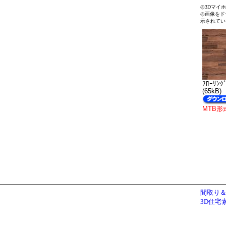
◎3Dマイ
◎画像をド
示されてい
ﾌﾛｰﾘﾝｸ
(65kB)
MTB形
間取り＆
3D住宅