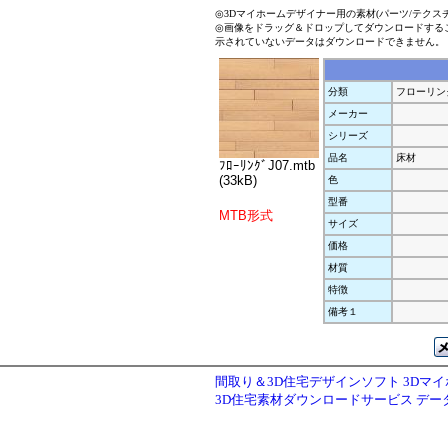
◎3Dマイホームデザイナー用の素材(パーツ/テクス
◎画像をドラッグ＆ドロップしてダウンロードする
示されていないデータはダウンロードできません。
分類
フローリン
メーカー
シリーズ
品名
床材
ﾌﾛｰﾘﾝｸﾞJ07.mtb
(33kB)
色
型番
MTB形式
サイズ
価格
材質
特徴
備考１
間取り＆3D住宅デザインソフト 3Dマ
3D住宅素材ダウンロードサービス デ