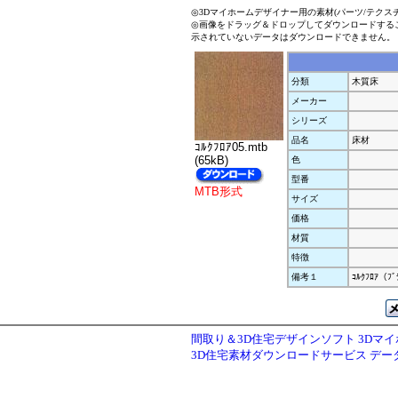
◎3Dマイホームデザイナー用の素材(パーツ/テクス
◎画像をドラッグ＆ドロップしてダウンロードする
示されていないデータはダウンロードできません。
分類
木質床
メーカー
シリーズ
品名
床材
ｺﾙｸﾌﾛｱ05.mtb
(65kB)
色
型番
MTB形式
サイズ
価格
材質
特徴
備考１
ｺﾙｸﾌﾛｱ（ﾌﾞ
間取り＆3D住宅デザインソフト 3Dマ
3D住宅素材ダウンロードサービス デ