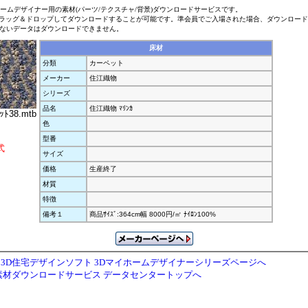
ホームデザイナー用の素材(パーツ/テクスチャ/背景)ダウンロードサービスです。
ラッグ＆ドロップしてダウンロードすることが可能です。準会員でご入場された場合、ダウンロー
ないデータはダウンロードできません。
床材
分類
カーペット
メーカー
住江織物
シリーズ
品名
住江織物 ﾏﾘﾝｶ
ｯﾄ38.mtb
色
型番
式
サイズ
価格
生産終了
材質
特徴
備考１
商品ｻｲｽﾞ:364cm幅 8000円/㎡ ﾅｲﾛﾝ100%
3D住宅デザインソフト 3Dマイホームデザイナーシリーズページへ
素材ダウンロードサービス データセンタートップへ