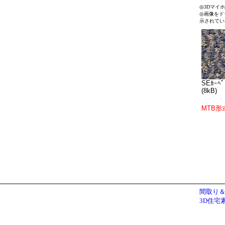
◎3Dマイ
◎画像をド
示されてい
SEｶｰﾍﾟ
(8kB)
MTB形
間取り＆
3D住宅