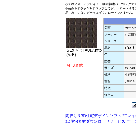
◎3Dマイホームデザイナー用の素材(パーツ/テクス
◎画像をドラッグ＆ドロップしてダウンロードする
示されていないデータはダウンロードできません。
分類
カーペ
メーカー
住江織
シリーズ
品名
ﾋﾟｭﾗｰﾅ
SEｶｰﾍﾟｯﾄA017.mtb
(5kB)
色
型番
MTB形式
サイズ
W3640
価格
生産終
材質
ﾅｲﾛﾝ10
特徴
備考１
間取り＆3D住宅デザインソフト 3Dマ
3D住宅素材ダウンロードサービス デ