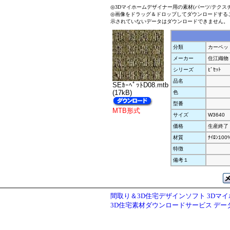
◎3Dマイホームデザイナー用の素材(パーツ/テクス
◎画像をドラッグ＆ドロップしてダウンロードする
示されていないデータはダウンロードできません。
分類
カーペッ
メーカー
住江織物
シリーズ
ﾋﾞｾｯﾄ
品名
SEｶｰﾍﾟｯﾄD08.mtb
(17kB)
色
型番
MTB形式
サイズ
W3640
価格
生産終了
材質
ﾅｲﾛﾝ100
特徴
備考１
間取り＆3D住宅デザインソフト 3Dマ
3D住宅素材ダウンロードサービス デ