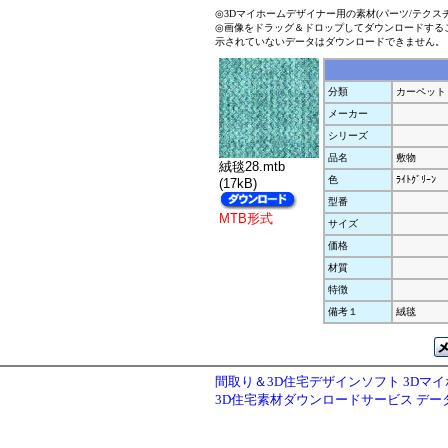
◎3Dマイホームデザイナー用の素材(パーツ/テクス
◎画像をドラッグ＆ドロップしてダウンロードする
示されていないデータはダウンロードできません。
分類
カーペット
メーカー
シリーズ
品名
敷物
絨毯28.mtb
色
ﾗｲﾄｸﾞﾘｰﾝ
(17kB)
型番
MTB形式
サイズ
価格
材質
特徴
備考１
絨毯
間取り＆3D住宅デザインソフト 3Dマ
3D住宅素材ダウンロードサービス デ