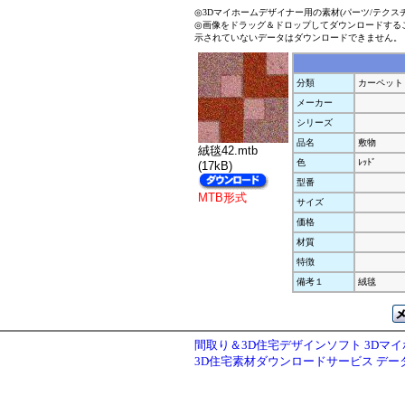
◎3Dマイホームデザイナー用の素材(パーツ/テクス
◎画像をドラッグ＆ドロップしてダウンロードする
示されていないデータはダウンロードできません。
分類
カーペット
メーカー
シリーズ
品名
敷物
絨毯42.mtb
色
ﾚｯﾄﾞ
(17kB)
型番
MTB形式
サイズ
価格
材質
特徴
備考１
絨毯
間取り＆3D住宅デザインソフト 3Dマ
3D住宅素材ダウンロードサービス デ