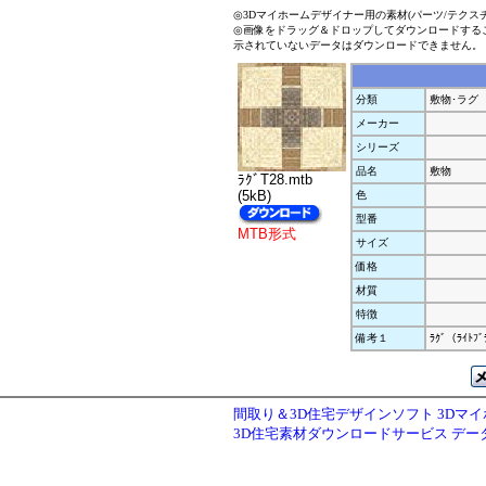
◎3Dマイホームデザイナー用の素材(パーツ/テクス
◎画像をドラッグ＆ドロップしてダウンロードする
示されていないデータはダウンロードできません。
分類
敷物･ラグ
メーカー
シリーズ
品名
敷物
ﾗｸﾞT28.mtb
(5kB)
色
型番
MTB形式
サイズ
価格
材質
特徴
備考１
ﾗｸﾞ（ﾗｲﾄﾌ
間取り＆3D住宅デザインソフト 3Dマ
3D住宅素材ダウンロードサービス デ