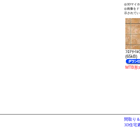
◎3Dマイ
◎画像をド
示されてい
ﾌﾛｱﾀｲﾙ
(65kB)
MTB形
間取り＆
3D住宅