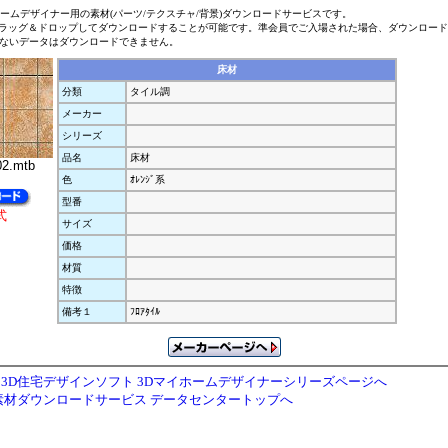
ホームデザイナー用の素材(パーツ/テクスチャ/背景)ダウンロードサービスです。
ラッグ＆ドロップしてダウンロードすることが可能です。準会員でご入場された場合、ダウンロー
ないデータはダウンロードできません。
床材
分類
タイル調
メーカー
シリーズ
品名
床材
02.mtb
色
ｵﾚﾝｼﾞ系
型番
式
サイズ
価格
材質
特徴
備考１
ﾌﾛｱﾀｲﾙ
3D住宅デザインソフト 3Dマイホームデザイナーシリーズページへ
素材ダウンロードサービス データセンタートップへ